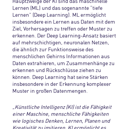
Hauptzweige der KI sind das maschinelle
Lernen (ML) und das
sogenannte “
tiefe
Lernen
”
(Deep Learning). ML ermöglicht
insbesondere
e
in Lernen
aus Daten
mit dem
Ziel,
Vorhersagen zu treffen
oder Muster zu
erkennen.
Der
Deep Learning
-Ansatz basiert
auf mehr
schichtigen,
neuronale
n
Netz
en
,
die ähnlich
zur Funktionsweise des
menschlichen Gehirns Informationen aus
Daten extrahieren
,
um Zusammenhänge zu
erkennen und Rücks
chlüsse ziehen zu
können. Deep Learning hat
seine Stärken
in
sbesondere in
der Erkennung
komplexe
r
Muster in großen Dat
enmengen
.
„Künstliche Intelligenz (KI) ist die Fähigkeit
einer Maschine, menschliche Fähigkeiten
wie logisches Denken, Lernen, Planen und
Kreativität zu imitieren. KI ermöglicht es