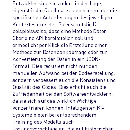
Entwi
ckler sind sie zudem in der Lage,
eigenständig
Quelltext
zu generieren, der
die
spezifischen Anforderungen
des jeweiligen
Kontextes
umsetzt
.
So erkennt die KI
beispielsweise, dass eine Methode Daten
über eine API bereitstellen soll und
ermöglicht per Klick
die Erstellung einer
Methode zur Datenbankabfrage oder zur
Konvertierung der Daten in ein JSON-
Format.
Dies reduziert nicht nur den
manuellen Aufwand bei der Codeerstellung,
sondern verbessert auch die Konsistenz und
Qualität des Codes.
D
ies
erhöht
auch die
Zufriedenheit bei den Softwareentwicklern,
da sie sich auf das wirklich
W
ichtige
konzentrieren können. I
ntelligenten KI-
Systeme
bieten
bei entsprechendem
Training des Modells auch
Lösungsvorschläge an, die auf historischen