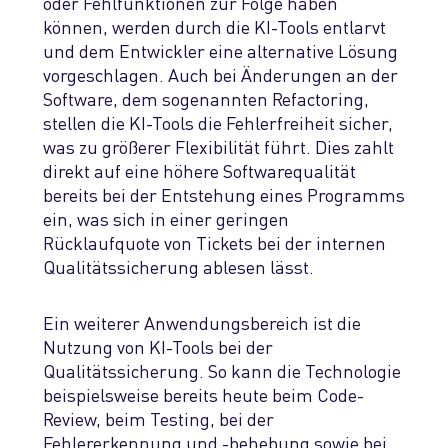
oder Fehlfunktionen zur Folge haben
können, werden durch die KI-Tools entlarvt
und dem Entwickler eine alternative Lösung
vorgeschlagen.
Auch bei Änderungen an der
Software, dem sogenannten
Refactoring
,
stellen die KI-Tools die Fehlerfreiheit sicher
,
was zu größerer Flexibilität führt
. Dies
zahlt
direkt auf eine
höhere
Softwareq
ualität
bereits bei der Entstehung eines Programms
ein
, was sich
in
eine
r
geringe
n
Rücklaufquote
von Tickets
bei der internen
Qualitä
t
ssicherung
ablesen lässt.
Ein weiterer Anwendungsbereich ist die
Nutzung von
KI
-Tools
bei der
Qualitätssicherung. So
kann
die Technologie
b
eispielsweise
bereits heute
beim Code-
Review,
beim
Testing
,
bei der
Fehlererkennung und -behebung sowie bei