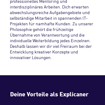
Chatbot-Lösung
professionelles Mentoring und
Referenzprojekte
Das ist Explicatis
Übersicht
interdisziplinäres Arbeiten. Dich erwarten
Übersicht
Technologien
KI-Schulung
Geräte- & Datenverwaltung
abwechs­lungs­reiche Aufgaben­gebiete und
Enterprise GPT
Auszeichnungen & Zertifizierungen
Management
Warum zu Explicatis
selbständige Mitarbeit in spannen­den IT-
Webanwendungen
Übersicht
KI-gestützte Software-Modernisierung
Apps & User Interfaces
Projekten für namhafte Kunden. Zu unserer
Publikationen
Vision & Werte
Wen wir suchen
Philosophie gehört die frühzeitige
Mobile Apps
C#/.NET
Produktions- & After-Sales-Support
Übernahme von Verantwortung und die
Pressemitteilungen
individu­elle Weiterbildung jedes Einzelnen.
Stellenangebote
Cloud-Lösungen
Java
Deshalb lassen wir dir viel Freiraum bei der
Standorte
Entwicklung kreativer Kon­zepte und
Bewerbungsprozess
Desktopanwendungen
PHP
innovativer Lösungen.
Unser Explicafé
Blog
3D-Software
Cloud & Serverless
ERP-Systeme
Mobile Apps
Kontakt
Web-Frontend
Deine Vorteile als Explicaner
CMS