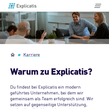
Softwareentwicklung
Übersicht
KI
Unser Vorgehen
Übersicht
IoT
Karriere
User Experience Design
Integration von ChatGPT
Übersicht
Lösungen
Bestandssysteme
Warum zu Explicatis?
KI-Automatisierungen & ML
Konzeption & Produktdesign
UDB API
Referenzen
Wartung & Support
Chatbots & RAG-Systeme
Elektronik-Entwicklung
KI-Coding-Assistant
Du findest bei Explicatis ein modern
Übersicht
Unternehmen
Team as a Service
geführtes Unternehmen, bei dem wir
KI-gestützte Softwareentwicklung
Konstruktion
MVO-Connector
gemeinsam als Team erfolgreich sind. Wir
Referenzkunden
Übersicht
Karriere
setzen auf gegenseitige Unterstützung,
Anwendungsbereiche
KI in IoT-Geräten
Embedded-Entwicklung