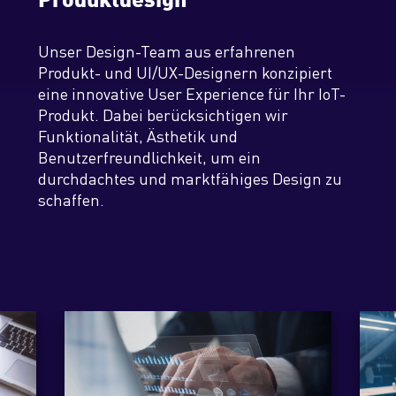
Enterprise GPT
Auszeichnungen & Zertifizierungen
Management
Warum zu Explicatis
Kontakt
Unser Design-Team aus erfahrenen
Publikationen
Vision & Werte
Wen wir suchen
Produkt- und UI/UX-Designern konzipiert
eine innovative User Experience für Ihr IoT-
Pressemitteilungen
Stellenangebote
Produkt. Dabei berücksichtigen wir
Funktionalität, Ästhetik und
Standorte
Bewerbungsprozess
Benutzerfreundlichkeit, um ein
durchdachtes und marktfähiges Design zu
Unser Explicafé
schaffen.