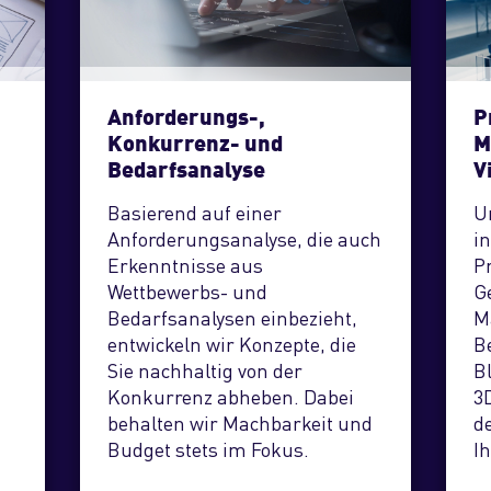
Anforderungs-,
P
Konkurrenz- und
M
Bedarfsanalyse
V
Basierend auf einer
U
Anforderungsanalyse, die auch
i
Erkenntnisse aus
P
Wettbewerbs- und
G
Bedarfsanalysen einbezieht,
M
entwickeln wir Konzepte, die
B
Sie nachhaltig von der
Bl
Konkurrenz abheben. Dabei
3
behalten wir Machbarkeit und
de
Budget stets im Fokus.
I