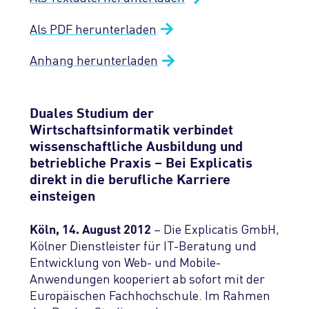
Chatbot-Lösung
Referenzprojekte
Das ist Explicatis
Übersicht
Blog
Übersicht
Technologien
KI-Schulung
Als PDF herunterladen
Geräte- & Datenverwaltung
Enterprise GPT
Auszeichnungen & Zertifizierungen
Management
Warum zu Explicatis
Webanwendungen
Übersicht
Kontakt
Anhang herunterladen
KI-gestützte Software-Modernisierung
Apps & User Interfaces
Publikationen
Vision & Werte
Wen wir suchen
Mobile Apps
C#/.NET
Produktions- & After-Sales-Support
Duales Studium der
Pressemitteilungen
Stellenangebote
Cloud-Lösungen
Java
Wirtschaftsinformatik verbindet
wissenschaftliche Ausbildung und
Standorte
Bewerbungsprozess
Desktopanwendungen
PHP
betriebliche Praxis – Bei Explicatis
direkt in die berufliche Karriere
Unser Explicafé
3D-Software
Cloud & Serverless
einsteigen
ERP-Systeme
– Die Explicatis GmbH,
Mobile Apps
Köln, 14. August 2012
Kölner Dienstleister für IT-Beratung und
Entwicklung von Web- und Mobile-
Web-Frontend
Anwendungen kooperiert ab sofort mit der
Europäischen Fachhochschule. Im Rahmen
CMS