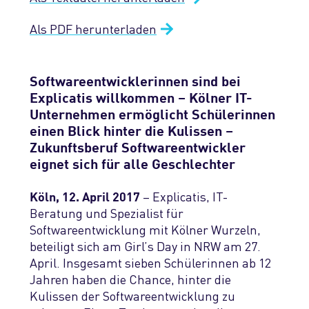
Chatbot-Lösung
Referenzprojekte
Das ist Explicatis
Übersicht
Blog
Übersicht
Technologien
KI-Schulung
Als PDF herunterladen
Geräte- & Datenverwaltung
Enterprise GPT
Auszeichnungen & Zertifizierungen
Management
Warum zu Explicatis
Webanwendungen
Übersicht
Kontakt
KI-gestützte Software-Modernisierung
Apps & User Interfaces
Publikationen
Vision & Werte
Softwareentwicklerinnen sind bei
Wen wir suchen
Mobile Apps
C#/.NET
Explicatis willkommen – Kölner IT-
Produktions- & After-Sales-Support
Unternehmen ermöglicht Schülerinnen
Pressemitteilungen
Stellenangebote
Cloud-Lösungen
Java
einen Blick hinter die Kulissen –
Zukunftsberuf Softwareentwickler
Standorte
Bewerbungsprozess
Desktopanwendungen
PHP
eignet sich für alle Geschlechter
Unser Explicafé
3D-Software
Cloud & Serverless
– Explicatis, IT-
Köln, 12. April 2017
Beratung und Spezialist für
ERP-Systeme
Mobile Apps
Softwareentwicklung mit Kölner Wurzeln,
beteiligt sich am Girl’s Day in NRW am 27.
April. Insgesamt sieben Schülerinnen ab 12
Web-Frontend
Jahren haben die Chance, hinter die
Kulissen der Softwareentwicklung zu
CMS