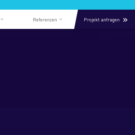
Referenzen
Projekt anfragen
Mobile Apps
Web-Frontend
CMS
ung